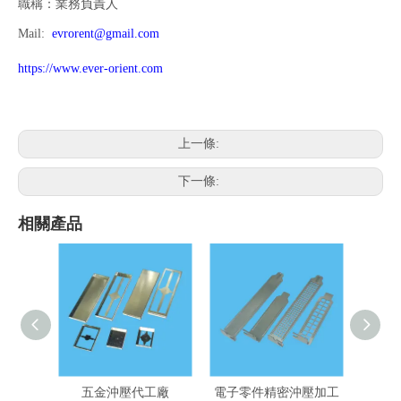
職稱：業務負責人
Mail:
evrorent@gmail.com
https://www.ever-orient.com
上一條:
下一條:
相關產品
五金沖壓代工廠
電子零件精密沖壓加工
沖壓模