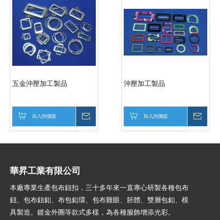
五金沖壓加工製品
沖壓加工製品
加入詢價籃
詢價
加入詢價籃
詢價
華昇工業有限公司
本廠專業生產包布鈕扣，三十多年來一直專心研製各種包布
鈕、包布鈕釦、布包釦環、包布雞眼、胚體、雙層包釦、模
具製造。鍍金外圈等款式多樣，為各種服飾增添光彩。