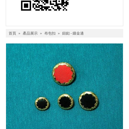
首頁
»
產品展示
»
布包扣
»
鈕釦 - 鑲金邊