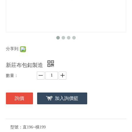
分享到:
新莊布包釦製造
數量：
詢價
加入詢價籃
型號：
直196~橫199