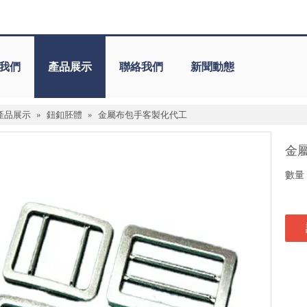
我們
產品展示
聯絡我們
新聞動態
產品展示
»
鈕釦胚體
»
金屬布包手客製化代工
金
數量