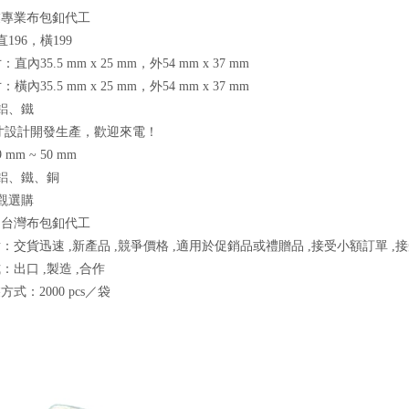
業專業布包釦代工
直196，橫199
寸：直內35.5 mm x 25 mm，外54 mm x 37 mm
寸：橫內35.5 mm x 25 mm，外54 mm x 37 mm
：鋁、鐵
寸設計開發生產，歡迎來電！
 mm ~ 50 mm
：鋁、鐵、銅
參觀選購
：台灣布包釦代工
：交貨迅速 ,新產品 ,競爭價格 ,適用於促銷品或禮贈品 ,接受小額訂單 ,
：出口 ,製造 ,合作
式：2000 pcs／袋