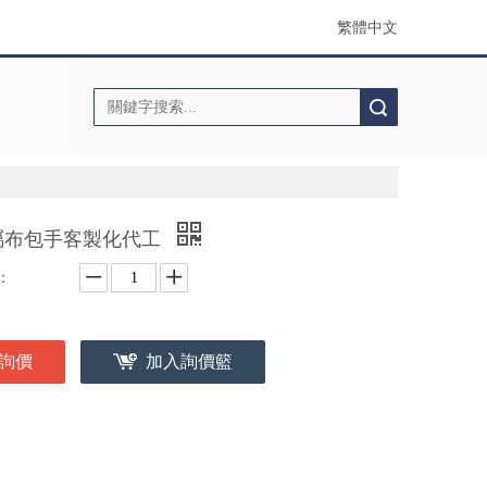
繁體中文
搜索
屬布包手客製化代工
：
詢價
加入詢價籃