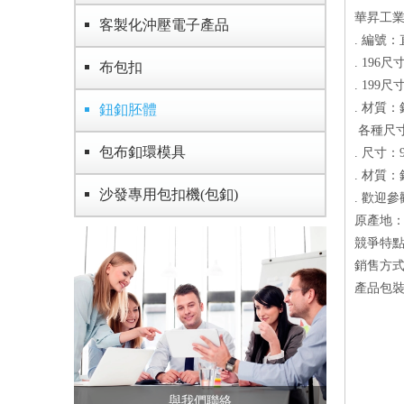
華昇工
客製化沖壓電子產品
. 編號：
. 196尺
布包扣
. 199尺
. 材質
鈕釦胚體
各種尺
包布釦環模具
. 尺寸：9
. 材質
沙發專用包扣機(包釦)
. 歡迎
原產地
競爭特點
銷售方式
產品包裝方
與我們聯絡