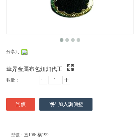
分享到:
華昇金屬布包鈕釦代工
數量：
詢價
加入詢價籃
型號：
直196~橫199