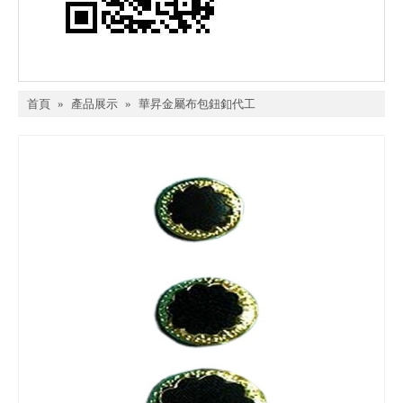
首頁
»
產品展示
»
華昇金屬布包鈕釦代工