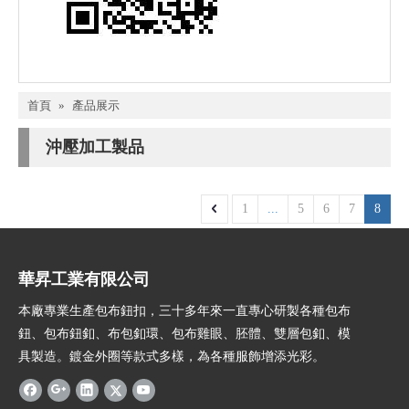
首頁
»
產品展示
沖壓加工製品
1
...
5
6
7
8
華昇工業有限公司
本廠專業生產包布鈕扣，三十多年來一直專心研製各種包布
鈕、包布鈕釦、布包釦環、包布雞眼、胚體、雙層包釦、模
具製造。鍍金外圈等款式多樣，為各種服飾增添光彩。